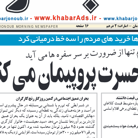
www.khabarAds.ir
- 
  -  
arjonoub.ir
www.khabarj
مان
 - 
امارات
 2 :
د
رهم
 16
صفحه
-JONOUB MORNING NEWSPAPER
ا
خريد
هاى
مردم
را
سه
خط
درميانى
كرد
︧︣︝
ن︀﹝﹫︎و︣︎
﹩﹞
﹠‾
تنها
از
ضرورت
بر
سر
سفره
ها
مى
آيد
ش
قيمت
داشتند
بحران
عميق
اجتماعى
در
كمين
روزگار
رنج
كارگران
باره
متوسط
قيمت
كالاهاى
در
شــرايطى
كه
تورم
با
شــتابى
بى
ســابقه
در
حال
پيشروى
اســت،
نقطه
اى
برخى
اقلام
اساسى
درآمــد
و
هزينه
هــاى
زندگى
به
نقطه
اى
رســيده
كه
ديگر
نمى
تــوان
ست
.
»
چالش
اقتصادى
 «
ناميد،
بلكه
بايد
از
آن
به
عنوان
يك
بحران
عميق
ا
تازه
ترين
برآوردها
نشــان
مى
دهد
» 
سبد
معيشــت
 «
خانوار
كارگرى
قيمت
مواد
بسته
بندى
گذشته
حدود
 45 
ميليون
تومان
محاسبه
شده
بود،
اكنون
تنها
در
عر
به
رقم
  7 1  
ميليون
و
 300 
هزار
تومان
رسيده
است،
افزايشى
نزديك
به
 7 8  