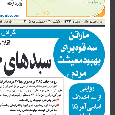
و
بسيار
بخشنده
.
وزارت
ارشاد
onoub.com
 50
هزار
تو
سال
چهل
و
هفتم
 - 
شماره
 - 13214 
يكشنبه
  20 
ارديبهشت
ماه
1405 
ماراتن
گرانى
ه
ی︀﹨︡︊︨
ت
سه
قوه
برای
اقلام
بهبود
معیشت
مردم
3
روغن
جامد
 385 
درصد
و
برنج
 209 
درصد
افزاي
تازه
ترين
آمار
منتشرشــده
از
سوى
مركز
آمار
ايران
در
روايتى
خوراكى
منتخب
در
مناطق
شهرى
كشور
نشان
مى
دهد
تورم
خوراكى
در
فروردين
ماه
 1405 
به
سطوح
كم
سابقه
اى
رسيده
ا
از
سه
اختلاف
افزايش
نرخ
لبنيات
روزانه
شد
زمزمه
گرانى
شير
خام
و
نبود
يا
افزايش
چشمگير
اساسى
آمريكا
به
گرانى
قيمت
لبنيات
دامن
زده
است
شكر
هم
كام
مردم
را
تلخ
مى
كند