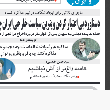
و
ايران
3
ماجراى
تلاش
براى
ايجاد
شكاف
در
تيم
مذاكره
كننده
دستاورد
بى
اعتبار
كردن
ويترين
سياست
خارجى
ايران
چ
حمله
نماينده
مجلس
به
نبويان
پس
از
اظهار
نظر
درباره
اخراج
عراقچى
از
م
كوچك
زاده
:
مذاكره
غيرشرافتمندانه
است؛
چه
مجيد
و
ع
مذاكره
كنند
چه
باقر
و
باقرى
و
تو
!
3
سيدحسن
خمينى
 :
كاسه
داغ
تر
از
آش
نباشيم
رهبر
انقلاب
مشرف
بر
امور
هستند
3
پاكسازي
بهاره
بدن
پاكســازى
بدن
در
بهار
فقط
يك
توصيه
ســاده
نيســت،
بلكه
يك
ضرورت
براى
انرژى
گرفتن
و
آمادگى
براى
تابســتان
اســت
 .
بهار
فصل