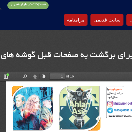
مسکوکات در بازار شیراز
ی
سایت قدیمی
مرامنامه
 برای برگشت به صفحات قبل گوشه های
of 16
Toggle
Find
Previous
Next
Sidebar
»
خبر
جنوب
 «
را
د
ر
فضاي
مجازي
د
نبال
كنيد
khabarjonoo
Khabarjonoub_I
SHAPA:ISSN1735-664