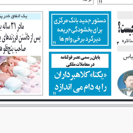
دو
ماه
.
11
يك
اتفاق
نادر
پ
دستور
جديد
بانك
مركزى
يست؟
مادر
 31 
ساله
ي
براى
بخشودگى
جريمه
ديركرد
برخى
وام
ها
پس
از
داشتن
فرزندهاى
ي
ذاكره
11
3
صاحب
پنج
قلو
ه
باس
پايان
رسمى
عصر
قولنامه
در
معاملات
ملكى
»
يكتا
 «
كلاهبرداران
را
به
دام
مى
اندازد
11
خواند
ه
ايم
 /
د
يد
ه
ايم
/
شنيد
ه
ايم