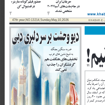
حريفان
ايران
حضور
فيلم
كوتاه
»  
مارينر
 «
در
جام
ملت
هاى
آسيا
 2027 
در
فستيوال
كن
مشخص
شدند
24
www.khab
47th y 
ear,NO.13214,Sunday,May,10,2026
KHABAR-E
د﹢﹬
️︪︝و
د︣︊﹛ی
د﹩︋
!
﹜﹫
ضربه
سنگين
جنگ
به
شيخ
نشين
هاى
عرب
تخفيف
هاى
هنگفت
هم
گردشگران
را
جذب
11
نمى
كند
شكاف
ميان
آن
را
صرفا
يك
جتماعى
ياد
كرد
 .
كه
در
اسفند
سال
ض
حدود
 40 
روز
 
درصد
در
كمتر
از