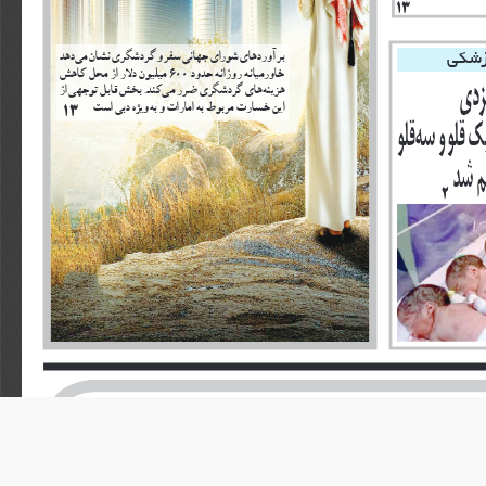
13
زشكى
برآوردهاى
شوراى
جهانى
سفر
و
گردشگرى
نشان
مى
دهد
خاورميانه
روزانه
حدود
 600 
ميليون
دلار
از
محل
كاهش
زدى
هزينه
هاى
گردشگرى
ضرر
مى
كند
 .
بخش
قابل
توجهى
از
اين
خسارت
مربوط
به
امارات
و
به
ويژه
دبى
است
13
ك
قلو
و
سه
قلو
م
شد
2
بعد
از
دعوا
با
همسرتان
اين
كارها
را
انجام
ندهيد